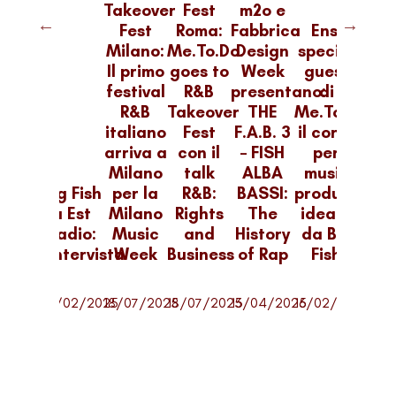
Takeover
Fest
m2o e
Fest
Roma:
Fabbrica
Ensi
Milano:
Me.To.Do.
Design
special
Il primo
goes to
Week
guest
festival
R&B
presentano:
di
g Fish
R&B
Takeover
THE
Me.To.Do.,
esenta
italiano
Fest
F.A.B. 3
il corso
.To.Do.
arriva a
con il
– FISH
per
su
Milano
talk
ALBA
music
Big 
pologia:
Big Fish
per la
R&B:
BASSI:
producers
a
valore
a Est
Milano
Rights
The
ideato
Park
l give
Radio:
Music
and
History
da Big
Chan
ack
l’intervista
Week
Business
of Rap
Fish
l’int
02/2025
09/02/2025
18/07/2025
18/07/2025
13/04/2025
16/02/2025
12/0