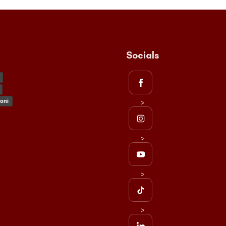
Socials
>
oni
>
>
>