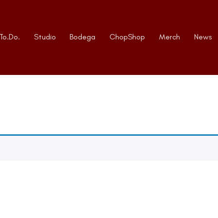
To.Do.
Studio
Bodega
ChopShop
Merch
News