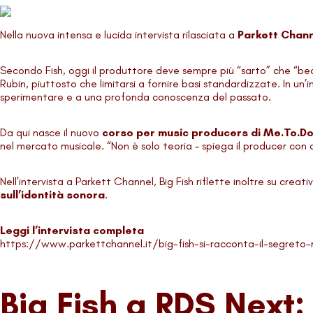
Nella nuova intensa e lucida intervista rilasciata a
Parkett Chan
Secondo Fish, oggi il produttore deve sempre più “sarto” che “b
Rubin, piuttosto che limitarsi a fornire basi standardizzate. In un’
sperimentare e a una profonda conoscenza del passato.
Da qui nasce il nuovo
corso per music producers di Me.To.Do
nel mercato musicale. “Non è solo teoria – spiega il producer con o
Nell’intervista a Parkett Channel, Big Fish riflette inoltre su crea
sull’identità sonora
.
Leggi l’intervista completa
https://www.parkettchannel.it/big-fish-si-racconta-il-segreto-n
Big Fish a RDS Next: 