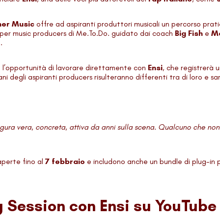
ner Music
offre ad aspiranti produttori musicali un percorso prat
o per music producers di Me.To.Do. guidato dai coach
Big Fish
e
Ma
.
o l’opportunità di lavorare direttamente con
Ensi
, che registrerà 
i degli aspiranti producers risulteranno differenti tra di loro e sa
 figura vera, concreta, attiva da anni sulla scena. Qualcuno che no
aperte fino al
7 febbraio
e includono anche un bundle di plug-in p
g Session con Ensi su YouTube