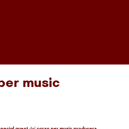
 per music
pecial guest
del
corso per music producers.