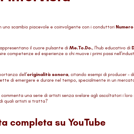
n uno scambio piacevole e coinvolgente con i conduttori
Numero
 rappresentano il cuore pulsante di
Me.To.Do.
, l’hub educativo di
ituire competenze ed esperienze a chi muove i primi passi nell’indus
portanza dell’
originalità sonora
, citando esempi di producer – di
permette di emergere e durare nel tempo, specialmente in un mercat
h commenta una serie di artisti senza svelare agli ascoltatori i loro
 quali artisti si tratta?
sta completa su YouTube