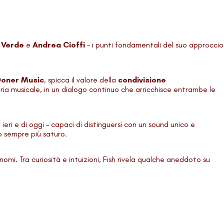
 Verde
e
Andrea Cioffi
– i punti fondamentali del suo approccio
Doner Music
, spicca il valore della
condivisione
tria musicale, in un dialogo continuo che arricchisce entrambe le
 ieri e di oggi – capaci di distinguersi con un sound unico e
o sempre più saturo.
 nomi. Tra curiosità e intuizioni, Fish rivela qualche aneddoto su