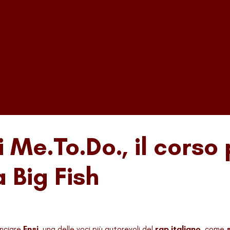
i Me.To.Do., il corso
 Big Fish
unciare
Ensi
, una delle voci più autorevoli del
rap italiano
, come
s