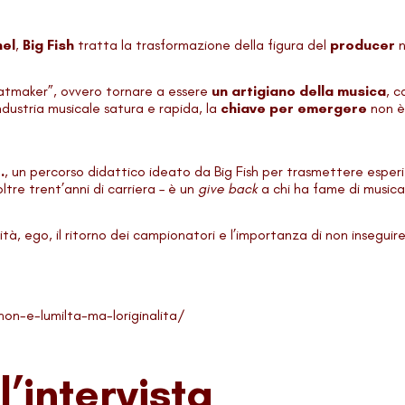
nel
,
Big Fish
tratta la trasformazione della figura del
producer
n
eatmaker”, ovvero tornare a essere
un artigiano della musica
, c
industria musicale satura e rapida, la
chiave per emergere
non è
.
, un percorso didattico ideato da Big Fish per trasmettere esper
ltre trent’anni di carriera – è un
give back
a chi ha fame di musica
tività, ego, il ritorno dei campionatori e l’importanza di non insegu
on-e-lumilta-ma-loriginalita/
l’intervista