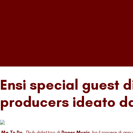
Ensi special guest d
producers ideato da
Me.To.Do.
, l’hub didattico di
Doner Music,
ha il piacere di ann